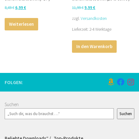
Ursprünglicher
Aktueller
Ursprünglicher
Aktueller
8,49
€
6,99
€
11,99
€
9,99
€
Preis
Preis
Preis
Preis
zzgl.
Versandkosten
war:
ist:
war:
ist:
Weiterlesen
Lieferzeit:
2-4 Werktage
8,49 €
6,99 €.
11,99 €
9,99 €.
In den Warenkorb
FOLGEN:
Suchen
Suchen
Beliebte Downloads“ / „Top-Produkte