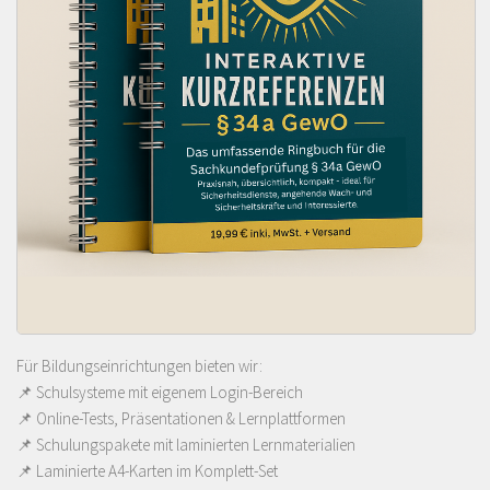
Für Bildungseinrichtungen bieten wir:
📌 Schulsysteme mit eigenem Login-Bereich
📌 Online-Tests, Präsentationen & Lernplattformen
📌 Schulungspakete mit laminierten Lernmaterialien
📌
Laminierte A4-Karten im Komplett-Set