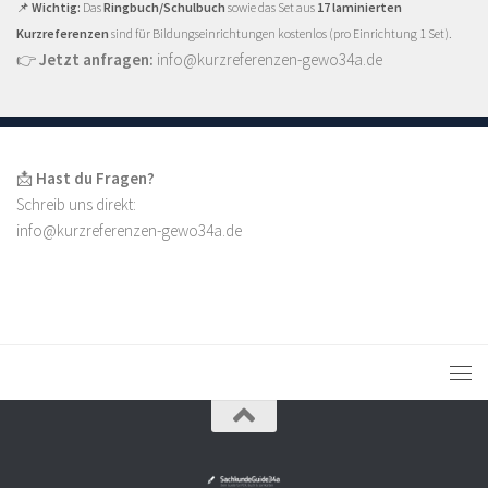
📌
Wichtig:
Das
Ringbuch/Schulbuch
sowie das Set aus
17 laminierten
Kurzreferenzen
sind für Bildungseinrichtungen kostenlos (pro Einrichtung 1 Set).
👉
Jetzt anfragen:
info@kurzreferenzen-gewo34a.de
📩
Hast du Fragen?
Schreib uns direkt:
info@kurzreferenzen-gewo34a.de