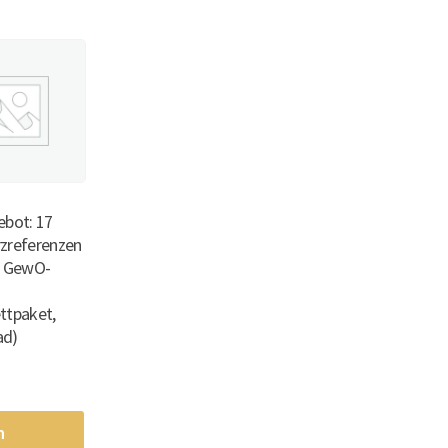
ebot: 17
zreferenzen
a GewO-
ttpaket,
ad)
n