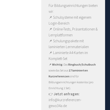
Für Bildungseinrichtungen bieten
wir:
📌 Schulsysteme mit eigenem
Login-Bereich
📌 Online-Tests, Präsentationen &
Lernplattformen
📌 Schulungspakete mit
laminierten Lernmaterialien
📌
Laminierte A4-Karten im
Komplett-Set
📌
Wichtig:
Das
Ringbuch/Schulbuch
sowie das Set aus
17 laminierten
Kurzreferenzen
sind für
Bildungseinrichtungen kostenlos (pro
Einrichtung 1 Set).
👉
Jetzt anfragen:
info@kurzreferenzen-
gewo34a.de