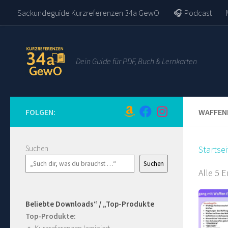
Sackundeguide Kurzreferenzen 34a GewO
🎧 Podcast
Zum Inhalt springen
Dein Guide für PDF, Buch & Lernkarten
FOLGEN:
WAFFEN
Suchen
Startsei
Suchen
Alle 5 
Beliebte Downloads“ / „Top-Produkte
Top-Produkte: