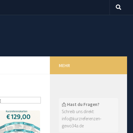
MEHR
📩
Hast du Fragen?
Schreib uns direkt:
info@kurzreferenzen-
gewo34a.de