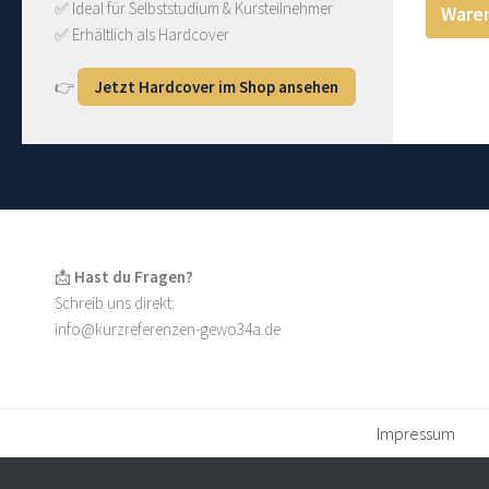
✅ Ideal für Selbststudium & Kursteilnehmer
Ware
✅ Erhältlich als Hardcover
👉
Jetzt Hardcover im Shop ansehen
📩
Hast du Fragen?
Schreib uns direkt:
info@kurzreferenzen-gewo34a.de
Impressum