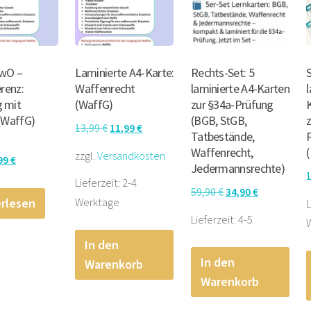
wO –
Laminierte A4-Karte:
Rechts-Set: 5
renz:
Waffenrecht
laminierte A4-Karten
 mit
(WaffG)
zur §34a-Prüfung
(WaffG)
(BGB, StGB,
Ursprünglicher
Aktueller
13,99
€
11,99
€
Tatbestände,
Preis
Preis
Waffenrecht,
zzgl.
Versandkosten
sprünglicher
Aktueller
99
€
war:
ist:
Jedermannsrechte)
eis
Preis
Lieferzeit:
2-4
13,99 €
11,99 €.
Ursprünglicher
Aktueller
59,90
€
34,90
€
r:
ist:
rlesen
Werktage
L
Preis
Preis
49 €
6,99 €.
Lieferzeit:
4-5
war:
ist:
In den
59,90 €
34,90 €.
In den
Warenkorb
Warenkorb