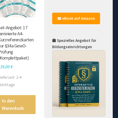
📖 eBook auf Amazon
Set-Angebot: 17
laminierte A4-
Kurzreferenzkarten
🏫 Spezielles Angebot für
zur §34a GewO-
Bildungseinrichtungen
Prüfung
(Komplettpaket)
129,00
€
ieferzeit:
2-4
Werktage
In den
Warenkorb