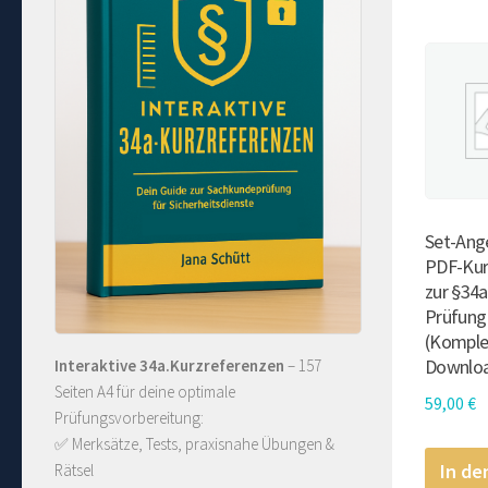
Set-Ang
PDF-Kur
zur §34
Prüfung
(Komple
Downlo
Interaktive 34a.Kurzreferenzen
– 157
Seiten A4 für deine optimale
59,00
€
Prüfungsvorbereitung:
✅ Merksätze, Tests, praxisnahe Übungen &
In de
Rätsel