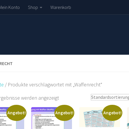
Mein Konto
Shop
Warenkorb
RECHT
te
/ Produkte verschlagwortet mit „Waffenrecht“
Ergebnisse werden angezeigt
Angebot!
Angebot!
Angebot!