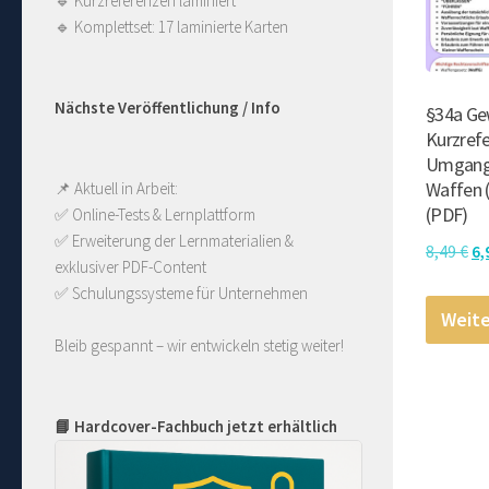
🔹
Kurzreferenzen laminiert
🔹
Komplettset: 17 laminierte Karten
Nächste Veröffentlichung / Info
§34a Ge
Kurzrefe
Umgang
Waffen 
📌 Aktuell in Arbeit:
(PDF)
✅ Online-Tests & Lernplattform
✅ Erweiterung der Lernmaterialien & 
Ur
8,49
€
6,
exklusiver PDF-Content
Pr
✅ Schulungssysteme für Unternehmen
wa
Weite
8,
Bleib gespannt – wir entwickeln stetig weiter!
📘 Hardcover-Fachbuch jetzt erhältlich