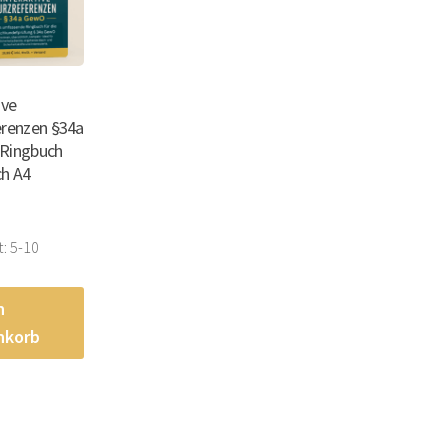
ive
erenzen §34a
Ringbuch
ch A4
t:
5-10
n
nkorb