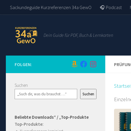
Sackundeguide Kurzreferenzen 34a GewO
🎧 Podcast
Zum Inhalt springen
Dein Guide für PDF, Buch & Lernkarten
FOLGEN:
PRÜFUN
Suchen
Startsei
Suchen
Einzeln
Beliebte Downloads“ / „Top-Produkte
Top-Produkte: