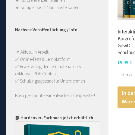
🔹
Kurzreferenzen laminiert
🔹
Komplettset: 17 laminierte Karten
Nächste Veröffentlichung / Info
Interakt
Kurzref
GewO – 
Schulbu
📌 Aktuell in Arbeit:
✅ Online-Tests & Lernplattform
19,99
€
✅ Erweiterung der Lernmaterialien & 
exklusiver PDF-Content
Lieferzei
✅ Schulungssysteme für Unternehmen
In de
Bleib gespannt – wir entwickeln stetig weiter!
Ware
📘 Hardcover-Fachbuch jetzt erhältlich