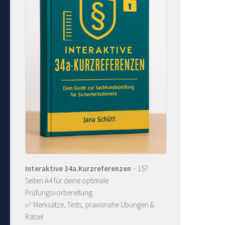
Interaktive 34a.Kurzreferenzen
– 157
Seiten A4 für deine optimale
Prüfungsvorbereitung:
✅ Merksätze, Tests, praxisnahe Übungen &
Rätsel