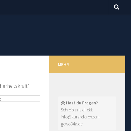
MEHR
herheitskraft“
📩
Hast du Fragen?
Schreib uns direkt:
info@kurzreferenzen-
gewo34a.de