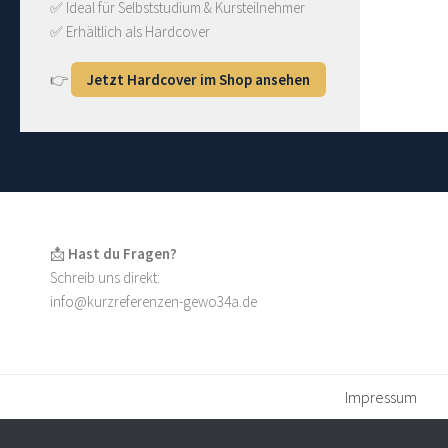
✅ Ideal für Selbststudium & Kursteilnehmer
✅ Erhältlich als Hardcover
👉
Jetzt Hardcover im Shop ansehen
📩
Hast du Fragen?
Schreib uns direkt:
info@kurzreferenzen-gewo34a.de
Impressum