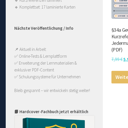
🔹
Kurzreferenzen laminiert
🔹
Komplettset: 17 laminierte Karten
Nächste Veröffentlichung / Info
§34a Ge
Kurzrefe
Jederma
(PDF)
📌 Aktuell in Arbeit:
✅ Online-Tests & Lernplattform
Ur
7,99
€
5,
✅ Erweiterung der Lernmaterialien & 
Pr
exklusiver PDF-Content
wa
Weite
✅ Schulungssysteme für Unternehmen
7,
Bleib gespannt – wir entwickeln stetig weiter!
📘 Hardcover-Fachbuch jetzt erhältlich