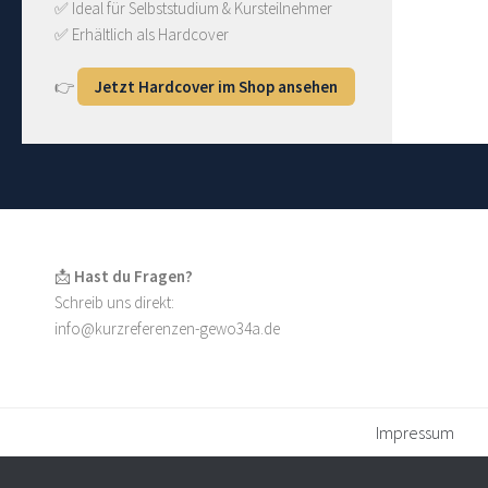
✅ Ideal für Selbststudium & Kursteilnehmer
✅ Erhältlich als Hardcover
👉
Jetzt Hardcover im Shop ansehen
📩
Hast du Fragen?
Schreib uns direkt:
info@kurzreferenzen-gewo34a.de
Impressum