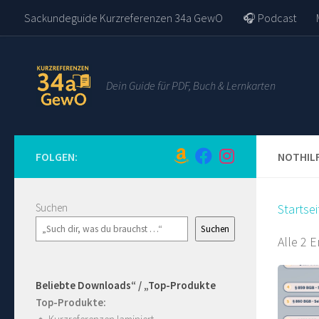
Sackundeguide Kurzreferenzen 34a GewO
🎧 Podcast
Zum Inhalt springen
Dein Guide für PDF, Buch & Lernkarten
FOLGEN:
NOTHIL
Suchen
Startsei
Suchen
Alle 2 
Beliebte Downloads“ / „Top-Produkte
Top-Produkte: