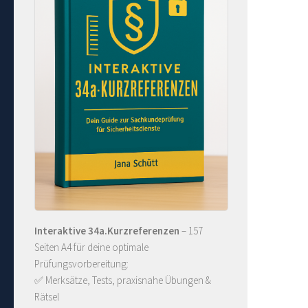
Interaktive 34a.Kurzreferenzen
– 157
Seiten A4 für deine optimale
Prüfungsvorbereitung:
✅ Merksätze, Tests, praxisnahe Übungen &
Rätsel