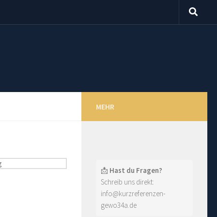
MEHR
📩
Hast du Fragen?
Schreib uns direkt:
info@kurzreferenzen-
gewo34a.de