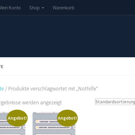
Mein Konto
Shop
Warenkorb
FE
te
/ Produkte verschlagwortet mit „Nothilfe“
Ergebnisse werden angezeigt
Angebot!
Angebot!