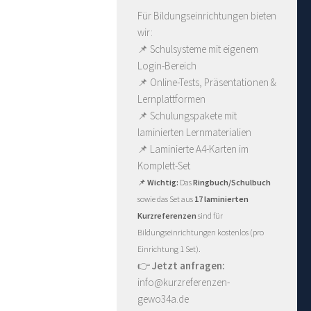
Für Bildungseinrichtungen bieten
wir:
📌 Schulsysteme mit eigenem
Login-Bereich
📌 Online-Tests, Präsentationen &
Lernplattformen
📌 Schulungspakete mit
laminierten Lernmaterialien
📌
Laminierte A4-Karten im
Komplett-Set
📌
Wichtig:
Das
Ringbuch/Schulbuch
sowie das Set aus
17 laminierten
Kurzreferenzen
sind für
Bildungseinrichtungen kostenlos (pro
Einrichtung 1 Set).
👉
Jetzt anfragen:
info@kurzreferenzen-
gewo34a.de