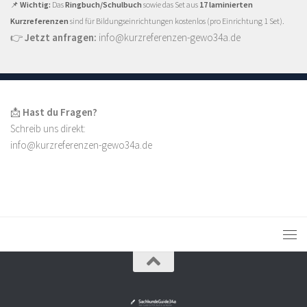
📌
Wichtig:
Das
Ringbuch/Schulbuch
sowie das Set aus
17 laminierten
Kurzreferenzen
sind für Bildungseinrichtungen kostenlos (pro Einrichtung 1 Set).
👉
Jetzt anfragen:
info@kurzreferenzen-gewo34a.de
📩
Hast du Fragen?
Schreib uns direkt:
info@kurzreferenzen-gewo34a.de