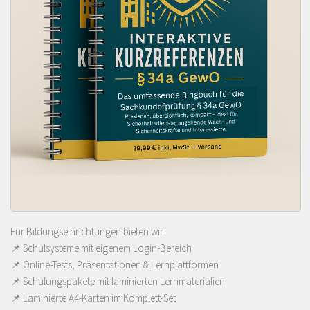
Für Bildungseinrichtungen bieten wir:
📌 Schulsysteme mit eigenem Login-Bereich
📌 Online-Tests, Präsentationen & Lernplattformen
📌 Schulungspakete mit laminierten Lernmaterialien
📌
Laminierte A4-Karten im Komplett-Set