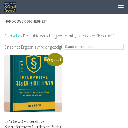
Zum Inhalt springen
HARDCOVER SICHERHEIT
Startseite
/ Produkte verschlagwortet mit „Hardcover Sicherheit“
Einzelnes Ergebnis wird angezeigt
Angebot!
§34a GewO – Interaktive
Kurzreferenzen (Hardcover Buch)