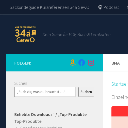
Sackundeguide Kurzreferenzen 34a GewO
🎧 Podcast
Zum Inhalt springen
Dein Guide für PDF, Buch & Lernkarten
FOLGEN:
BMA
Suchen
Startsei
Suchen
Einzeln
Beliebte Downloads“ / „Top-Produkte
Top-Produkte: