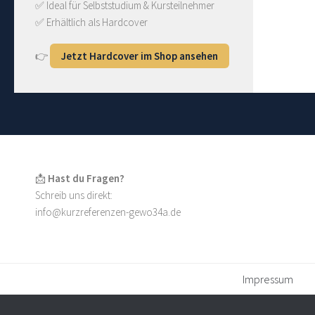
✅ Ideal für Selbststudium & Kursteilnehmer
✅ Erhältlich als Hardcover
👉
Jetzt Hardcover im Shop ansehen
📩
Hast du Fragen?
Schreib uns direkt:
info@kurzreferenzen-gewo34a.de
Impressum