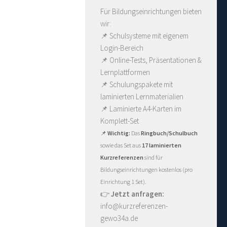
Für Bildungseinrichtungen bieten
wir:
📌 Schulsysteme mit eigenem
Login-Bereich
📌 Online-Tests, Präsentationen &
Lernplattformen
📌 Schulungspakete mit
laminierten Lernmaterialien
📌
Laminierte A4-Karten im
Komplett-Set
📌
Wichtig:
Das
Ringbuch/Schulbuch
sowie das Set aus
17 laminierten
Kurzreferenzen
sind für
Bildungseinrichtungen kostenlos (pro
Einrichtung 1 Set).
👉
Jetzt anfragen:
info@kurzreferenzen-
gewo34a.de