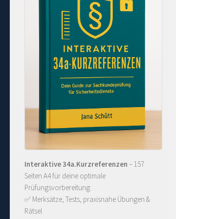
Interaktive 34a.Kurzreferenzen
– 157
Seiten A4 für deine optimale
Prüfungsvorbereitung:
✅ Merksätze, Tests, praxisnahe Übungen &
Rätsel