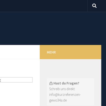
MEHR
📩
Hast du Fragen?
Schreib uns direkt:
info@kurzreferenzen-
gewo34a.de