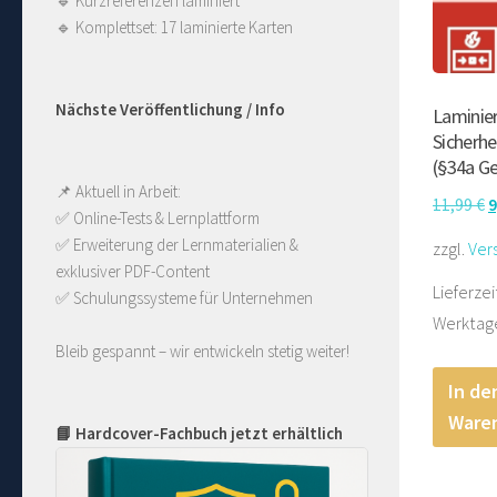
🔹
Kurzreferenzen laminiert
🔹
Komplettset: 17 laminierte Karten
Nächste Veröffentlichung / Info
Laminier
Sicherhe
(§34a G
📌 Aktuell in Arbeit:
U
11,99
€
9
✅ Online-Tests & Lernplattform
P
✅ Erweiterung der Lernmaterialien & 
zzgl.
Ver
w
exklusiver PDF-Content
Lieferzei
1
✅ Schulungssysteme für Unternehmen
Werktag
Bleib gespannt – wir entwickeln stetig weiter!
In de
Ware
📘 Hardcover-Fachbuch jetzt erhältlich