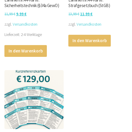
Sicherheitstechnik (§34a GewO)
Strafgesetzbuch (StGB)
Ursprünglicher
Aktueller
Ursprünglicher
Aktueller
11,99
€
9,99
€
13,99
€
11,99
€
Preis
Preis
Preis
Preis
zzgl.
Versandkosten
zzgl.
Versandkosten
war:
ist:
war:
ist:
Lieferzeit:
2-4 Werktage
11,99 €
9,99 €.
13,99 €
11,99 €.
In den Warenkorb
In den Warenkorb