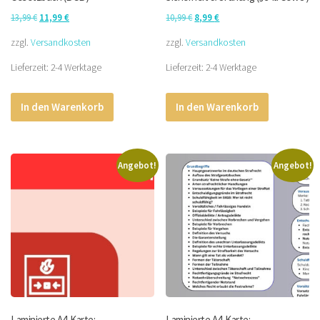
Ursprünglicher
Aktueller
Ursprünglicher
Aktueller
13,99
€
11,99
€
10,99
€
8,99
€
Preis
Preis
Preis
Preis
zzgl.
Versandkosten
zzgl.
Versandkosten
war:
ist:
war:
ist:
Lieferzeit:
2-4 Werktage
Lieferzeit:
2-4 Werktage
13,99 €
11,99 €.
10,99 €
8,99 €.
In den Warenkorb
In den Warenkorb
Angebot!
Angebot!
Laminierte A4-Karte:
Laminierte A4-Karte: