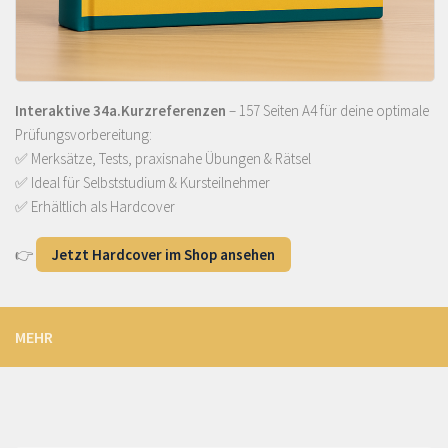
Interaktive 34a.Kurzreferenzen
– 157 Seiten A4 für deine optimale
Prüfungsvorbereitung:
✅ Merksätze, Tests, praxisnahe Übungen & Rätsel
✅ Ideal für Selbststudium & Kursteilnehmer
✅ Erhältlich als Hardcover
👉
Jetzt Hardcover im Shop ansehen
MEHR