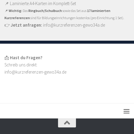
📌
Laminierte A4-Karten im Komplett-Set
📌
Wichtig:
Das
Ringbuch/Schulbuch
sowie das Set aus
17 laminierten
Kurzreferenzen
sind für Bildungseinrichtungen kostenlos (pro Einrichtung 1 Set).
👉
Jetzt anfragen:
info@kurzreferenzen-gewo34a.de
📩
Hast du Fragen?
Schreib uns direkt:
info@kurzreferenzen-gewo34a.de