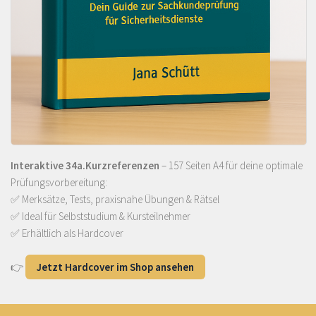
Interaktive 34a.Kurzreferenzen
– 157 Seiten A4 für deine optimale
Prüfungsvorbereitung:
✅ Merksätze, Tests, praxisnahe Übungen & Rätsel
✅ Ideal für Selbststudium & Kursteilnehmer
✅ Erhältlich als Hardcover
👉
Jetzt Hardcover im Shop ansehen