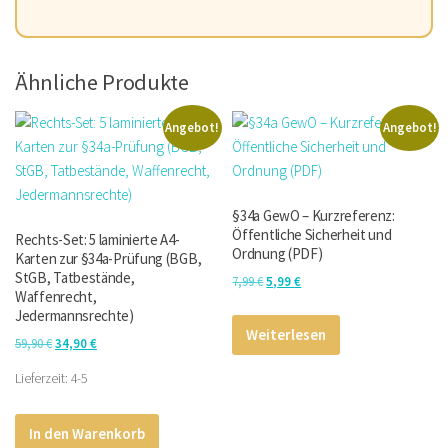
Ähnliche Produkte
Angebot!
Angebot!
§34a GewO – Kurzreferenz:
Öffentliche Sicherheit und
Rechts-Set: 5 laminierte A4-
Ordnung (PDF)
Karten zur §34a-Prüfung (BGB,
StGB, Tatbestände,
Ursprünglicher
Aktueller
7,99
€
5,99
€
Waffenrecht,
Preis
Preis
Jedermannsrechte)
war:
ist:
Weiterlesen
Ursprünglicher
Aktueller
59,90
€
34,90
€
7,99 €
5,99 €.
Preis
Preis
Lieferzeit:
4-5
war:
ist:
59,90 €
34,90 €.
In den Warenkorb