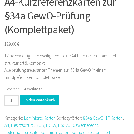
A4-Kurzreferenzkarten zur
§34a GewO-Prüfung
(Komplettpaket)
129,00
€
17 hochwertige, beidseitig bedruckte A4-Lernkarten – laminiert,
strukturiert & kompakt.
Alle prüfungsrelevanten Themen zur §34a GewO in einem
handgefertigten Komplettpaket.
Lieferzeit:
2-4 Werktage
Set-
In den Warenkorb
Angebot:
17
Kategorie:
Laminierte Karten
Schlagwörter:
§34a GewO
,
17 Karten
,
laminierte
A4
,
Besitzschutz
,
BGB
,
DGUV
,
DSGVO
,
Gewerberecht
,
A4-
Jedermannsrechte
,
Kommunikation
,
Komplettset
,
laminiert
,