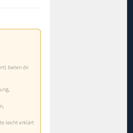
rt) bieten dir
ung,
n,
 leicht erklärt