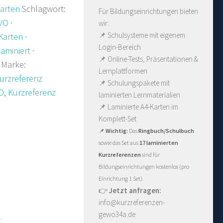
Karten
Schlagwort:
Für Bildungseinrichtungen bieten
VO ·
wir:
📌 Schulsysteme mit eigenem
arten ·
Login-Bereich
aminiert ·
📌 Online-Tests, Präsentationen &
Marke:
Lernplattformen
urzreferenz
📌 Schulungspakete mit
O
,
Kurzreferenz
laminierten Lernmaterialien
📌
Laminierte A4-Karten im
Komplett-Set
📌
Wichtig:
Das
Ringbuch/Schulbuch
sowie das Set aus
17 laminierten
Kurzreferenzen
sind für
Bildungseinrichtungen kostenlos (pro
Einrichtung 1 Set).
👉
Jetzt anfragen:
info@kurzreferenzen-
gewo34a.de