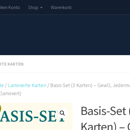
Mein Konto
Shop
Warenkorb
RTE KARTEN
te
/
Laminierte Karten
/ Basis-Set (3 Karten) – GewO, Jeder
laminiert)
Basis-Set 
!
Karten) –