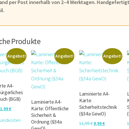
and per Post innerhalb von 2–4 Werktagen. Handgefertig
il.
iche Produkte
Angebot!
Angebot!
Angebot!
rte A4-
ürgerliches
Laminierte A4-
uch (BGB)
Karte:
Laminierte A4-
Sicherheitstechnik
Karte: Öffentliche
rsprünglicher
Aktueller
1,99
€
(§34a GewO)
Sicherheit &
reis
Preis
sandkosten
Ordnung (§34a
Ursprünglicher
Aktueller
11,99
€
9,99
€
ar:
ist:
GewO)