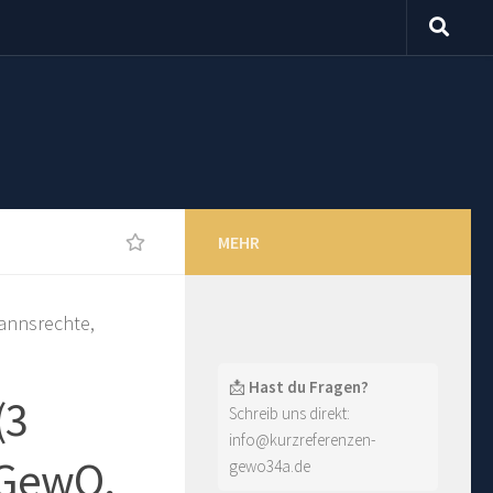
MEHR
mannsrechte,
📩
Hast du Fragen?
(3
Schreib uns direkt:
info@kurzreferenzen-
 GewO,
gewo34a.de