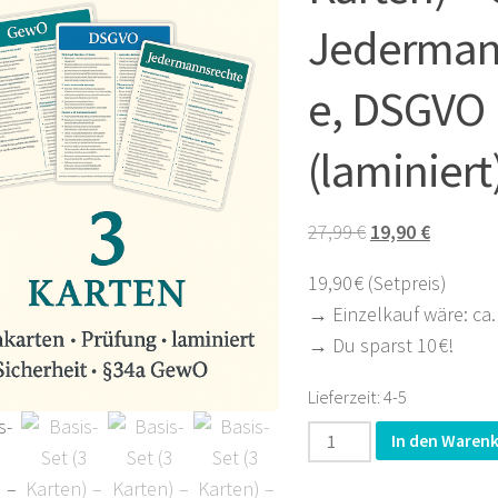
Jederman
e, DSGVO
(laminiert
Ursprünglicher
Aktuelle
27,99
€
19,90
€
Preis
Preis
19,90 € (Setpreis)
war:
ist:
→ Einzelkauf wäre: ca. 
27,99 €
19,90 €.
→ Du sparst 10 €!
Lieferzeit:
4-5
Basis-
In den Waren
Set
(3