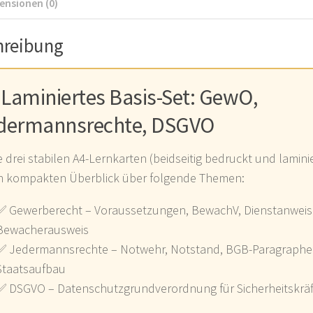
ensionen (0)
hreibung
 Laminiertes Basis-Set: GewO,
dermannsrechte, DSGVO
e drei stabilen A4-Lernkarten (beidseitig bedruckt und laminie
n kompakten Überblick über folgende Themen:
✅ Gewerberecht – Voraussetzungen, BewachV, Dienstanweis
Bewacherausweis
✅ Jedermannsrechte – Notwehr, Notstand, BGB-Paragraphe
Staatsaufbau
✅ DSGVO – Datenschutzgrundverordnung für Sicherheitskräfte