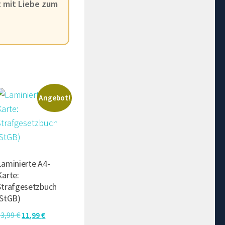
t mit Liebe zum
Angebot!
Laminierte A4-
Karte:
Strafgesetzbuch
(StGB)
Ursprünglicher
Aktueller
13,99
€
11,99
€