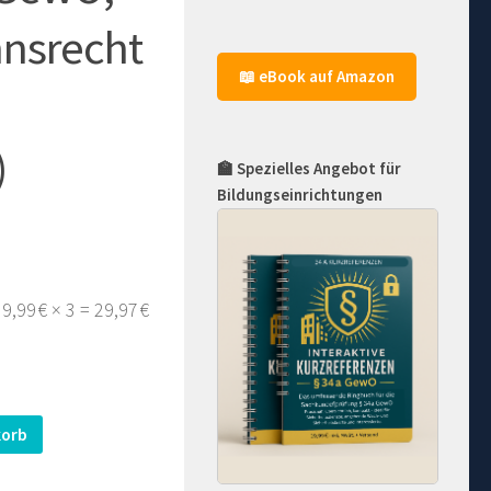
nsrecht
📖 eBook auf Amazon
)
🏫 Spezielles Angebot für
Bildungseinrichtungen
r
9,99 € × 3 = 29,97 €
korb