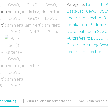
Kategorie:
Laminierte 
Karten)
Basis-Set · GewO · DSG
–
Jedermannsrechte · 3 K
GewO,
Lernkarten · Prüfung · l
Jedermannsrechte,
Sicherheit · §34a GewO
DSGVO
Kurzreferenz DSGVO
,
K
(laminiert)
Gewerbeordnung Gew
Menge
Jedermannsrechte
chreibung
Zusätzliche Informationen
Produktsicherheit