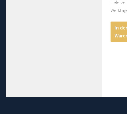
Lieferzei
1
Werktag
In de
Ware