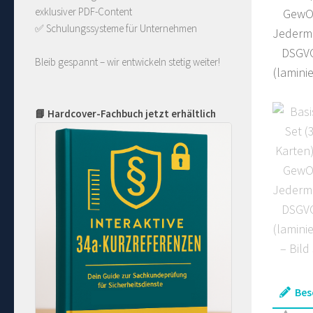
exklusiver PDF-Content
✅ Schulungssysteme für Unternehmen
Bleib gespannt – wir entwickeln stetig weiter!
📘 Hardcover-Fachbuch jetzt erhältlich
Bes