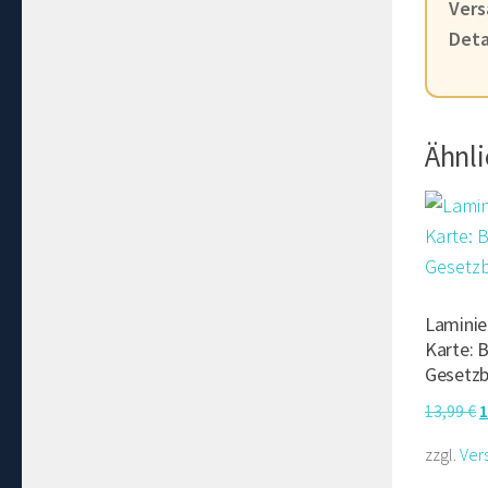
Vers
Deta
Ähnl
Laminie
Karte: B
Gesetzb
U
13,99
€
1
P
zzgl.
Ver
w