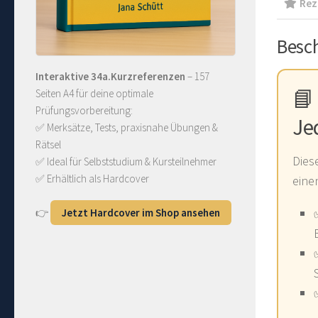
Rez
Besc
Interaktive 34a.Kurzreferenzen
– 157
📘
Seiten A4 für deine optimale
Prüfungsvorbereitung:
Je
✅ Merksätze, Tests, praxisnahe Übungen &
Rätsel
Dies
✅ Ideal für Selbststudium & Kursteilnehmer
✅ Erhältlich als Hardcover
eine
👉
Jetzt Hardcover im Shop ansehen