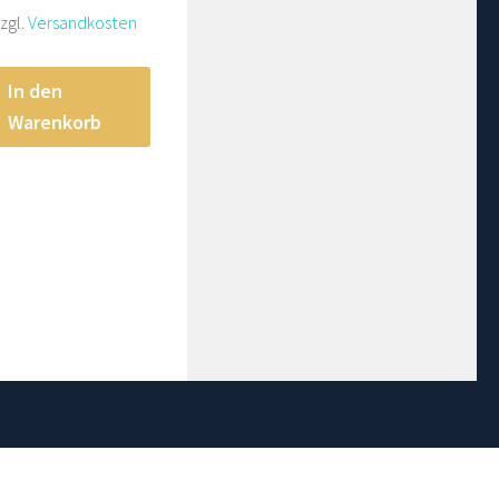
Preis
Preis
zgl.
Versandkosten
war:
ist:
13,99 €
11,99 €.
In den
Warenkorb